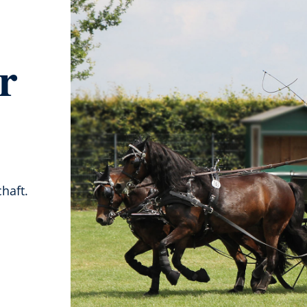
r
haft.